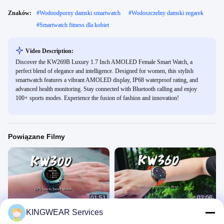
Znaków:
#
Wodoodporny damski smartwatch
#
Wodoszczelny damski zegarek
#
Smartwatch fitness dla kobiet
Video Description:
Discover the KW269B Luxury 1.7 Inch AMOLED Female Smart Watch, a
perfect blend of elegance and intelligence. Designed for women, this stylish
smartwatch features a vibrant AMOLED display, IP68 waterproof rating, and
advanced health monitoring. Stay connected with Bluetooth calling and enjoy
100+ sports modes. Experience the fusion of fashion and innovation!
Powiązane Filmy
01:51
02:06
KINGWEAR Services
KW300 AMOLED GPS & AI
KW360 AMOLED GPS & AI
Smartwatch z aktywnością w czasie
Smartwatch z aktywnością w czasie