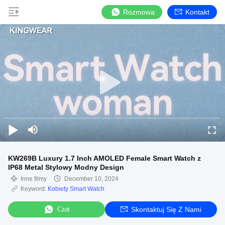
Rozmowa
Kontakt
KW269B Luxury 1.7 Inch AMOLED Female Smart Watch z
IP68 Metal Stylowy Modny Design
Inne filmy
December 10, 2024
Keyword:
Kobiety Smart Watch
Czat
Skontaktuj Się Z Nami