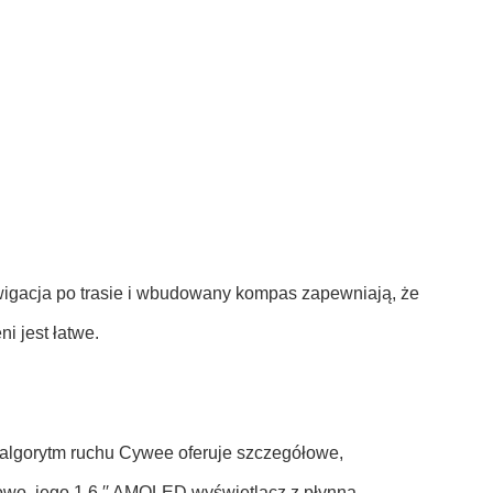
awigacja po trasie i wbudowany kompas zapewniają, że
i jest łatwe.
a algorytm ruchu Cywee oferuje szczegółowe,
owo, jego 1.6 ′′ AMOLED wyświetlacz z płynną