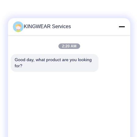
KINGWEAR Services
Szybki kontakt
2:20 AM
Tel.
Good day, what product are you looking 
for?
86-0755-2357-6886
Wiadomość elektroniczna
services@king-world.cn
Adres
41 piętro, budynek A, Longhua Digital
Innovation Center, Mintang Road 328,
Shenzhen North Railway Station Community,
MinZhi Street, dzielnica Longhua, Shenzhen