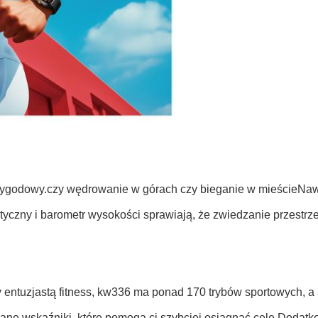
r przygodowy.czy wędrowanie w górach czy bieganie w mieścieN
czny i barometr wysokości sprawiają, że zwiedzanie przestrzen
y entuzjastą fitness, kw336 ma ponad 170 trybów sportowych, 
ne wskaźniki, które pomogą ci szybciej osiągnąć cele.Dodatk