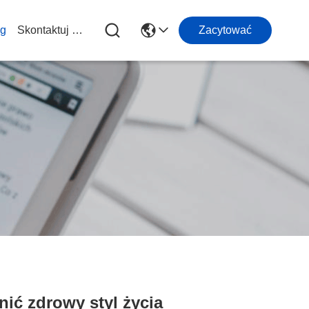
og
Skontaktuj Się Z Nami
Zacytować
ić zdrowy styl życia