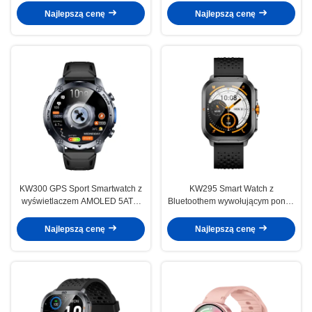
Bluetooth
Najlepszą cenę
Najlepszą cenę
KW300 GPS Sport Smartwatch z
KW295 Smart Watch z
wyświetlaczem AMOLED 5ATM
Bluetoothem wywołującym ponad
wodoodporne
100 trybów sportowych
Najlepszą cenę
Najlepszą cenę