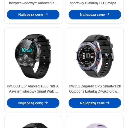
bezprzewodowym ładowaniem
sportowy z latarką LED, mapami
1.27 Inch Display 100+ Sport
offline i asystentem AI
Modes Monitor śpiący
Najlepszą cenę
Najlepszą cenę
Kw330B 1.6" Amoled 1000 Nits Ai
KW352 Zegarek GPS Smartwatch
Asystent głosowy Smart Watch,
Outdoor z Latarką Dwukolorową i
Metal Gps Sport Watch Z AI
Interkomem Bluetooth
wykryciem treningu 170+ trybów
Najlepszą cenę
Najlepszą cenę
sportowych