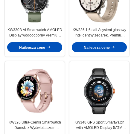
KW330B AI Smartwatch AMOLED
KW336 1,6 cali Asystent głosowy
Display wodoodporny Premium
inteligentny zegarek, Premium
Luxury Smartwatch 1,6 cala
Look Smart Watch Bluetooth
Calling
Najlepszą cenę
Najlepszą cenę
KW326 Ultra-Cienki Smartwatch
KW348 GPS Sport Smartwatch
Damski z Wyświetlaczem
with AMOLED Display 5ATM
AMOLED i Połączeniami
Waterproof