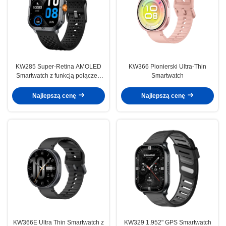
KW285 Super-Retina AMOLED
KW366 Pionierski Ultra-Thin
Smartwatch z funkcją połączeń
Smartwatch
Bluetooth i ponad 100 trybami
sportowymi
Najlepszą cenę
Najlepszą cenę
KW366E Ultra Thin Smartwatch z
KW329 1.952" GPS Smartwatch