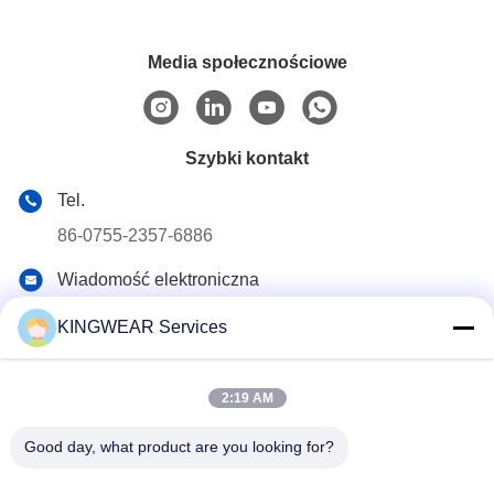
Media społecznościowe
Szybki kontakt
Tel.
86-0755-2357-6886
Wiadomość elektroniczna
services@king-world.cn
KINGWEAR Services
Adres
41 piętro, budynek A, Longhua Digital Innovation Center,
Mintang Road 328, Shenzhen North Railway Station
2:19 AM
Community, MinZhi Street, dzielnica Longhua, Shenzhen
Good day, what product are you looking for?
Polityka prywatności
|
Sitemap