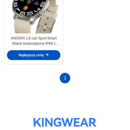
KW330A 1,6 cali Sport Smart
Watch wodoodporny IP68 z
zaawansowaną technologią
śledzenia / AI
Najlepszą cenę
1