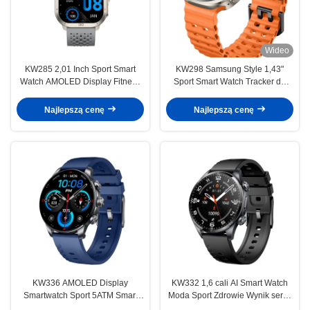
Wideo
KW285 2,01 Inch Sport Smart
KW298 Samsung Style 1,43"
Watch AMOLED Display Fitness
Sport Smart Watch Tracker do
Tracker SmartWatch do lekkich
ćwiczeń
ćwiczeń
Najlepszą cenę
Najlepszą cenę
KW336 AMOLED Display
KW332 1,6 cali AI Smart Watch
Smartwatch Sport 5ATM Smart
Moda Sport Zdrowie Wynik serca
Watch Z AI Asystent głosowy
Smartwatch