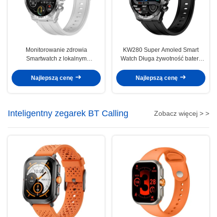
Monitorowanie zdrowia
KW280 Super Amoled Smart
Smartwatch z lokalnym
Watch Długa żywotność baterii
magazynem muzycznym
1,6 cali Smartwatch z okrągłym
ekranem
Najlepszą cenę
Najlepszą cenę
Inteligentny zegarek BT ​​Calling
Zobacz więcej > >