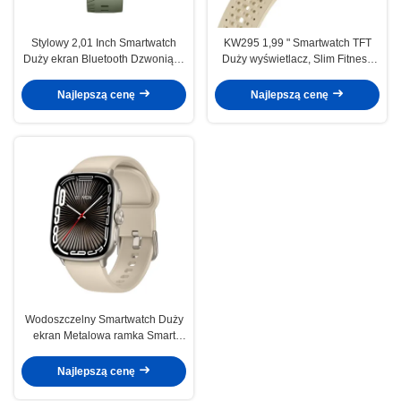
Stylowy 2,01 Inch Smartwatch
KW295 1,99 " Smartwatch TFT
Duży ekran Bluetooth Dzwoniący
Duży wyświetlacz, Slim Fitness
Smart Watch Ekran AMOLED
Tracker Smartwatch Duży ekran
Najlepszą cenę
Najlepszą cenę
Wodoszczelny Smartwatch Duży
ekran Metalowa ramka Smart
Watch Duży wyświetlacz z
pozycjonowaniem satelitarnym
Najlepszą cenę