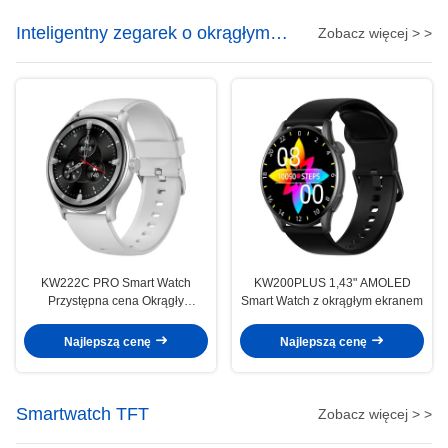
Inteligentny zegarek o okrągłym
Zobacz więcej > >
kształcie
KW222C PRO Smart Watch
KW200PLUS 1,43" AMOLED
Przystępna cena Okrągły
Smart Watch z okrągłym ekranem
wyświetlacz Smartwatch
wodoodporny IP68
Najlepszą cenę
Najlepszą cenę
Smartwatch TFT
Zobacz więcej > >