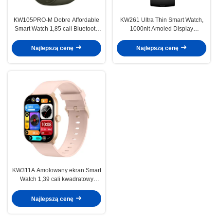
KW105PRO-M Dobre Affordable
KW261 Ultra Thin Smart Watch,
Smart Watch 1,85 cali Bluetooth
1000nit Amoled Display
Dzwonienie I Amoled Smartwatch
Smartwatch z Bluetooth Calling
wyświetlacz
Najlepszą cenę
Najlepszą cenę
KW311A Amolowany ekran Smart
Watch 1,39 cali kwadratowy
Smartwatch wodoodporny
Najlepszą cenę