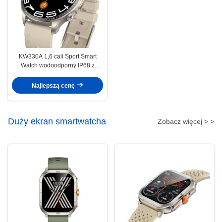
KW330A 1,6 cali Sport Smart
Watch wodoodporny IP68 z
zaawansowaną technologią
śledzenia / AI
Najlepszą cenę
Duży ekran smartwatcha
Zobacz więcej > >