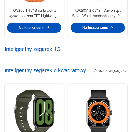
KW295 1,99" Smartwatch z
KW283A 2.01" BT Dzwoniący
wyświetlaczem TFT Lightweight
Smart Watch wodoodporny IP68
Fitness Tracker Smart Watch Z BT
Bluetooth Dzwoniący Smartwatch
Calling
Najlepszą cenę
Najlepszą cenę
Inteligentny zegarek 4G
Inteligentny zegarek o kwadratowym
Zobacz więcej > >
kształcie