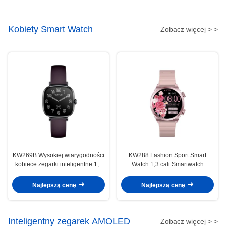
Kobiety Smart Watch
Zobacz więcej > >
KW269B Wysokiej wiarygodności
KW288 Fashion Sport Smart
kobiece zegarki inteligentne 1,7
Watch 1,3 cali Smartwatch
cali wodoodporne zegarki
Display dla kobiet
inteligentne dla kobiet
Najlepszą cenę
Najlepszą cenę
Inteligentny zegarek AMOLED
Zobacz więcej > >