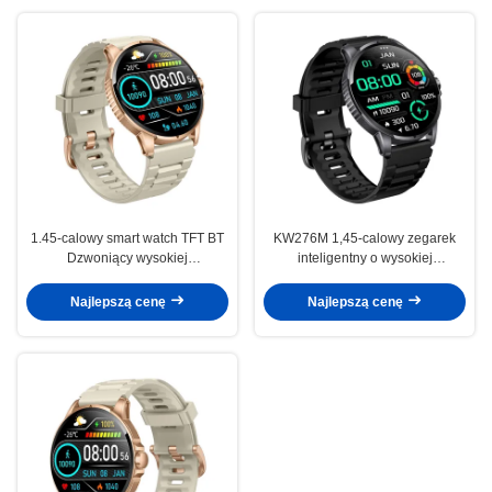
1.45-calowy smart watch TFT BT
KW276M 1,45-calowy zegarek
Dzwoniący wysokiej
inteligentny o wysokiej
rozdzielczości Smartwatch
rozdzielczości z połączeniem
Monitoring zdrowia
Bluetooth
Najlepszą cenę
Najlepszą cenę