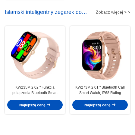
Islamski inteligentny zegarek do
Zobacz więcej > >
modlitwy
KW235M 2,02 " Funkcja
KW273M 2,01 " Bluetooth Call
połączenia Bluetooth Smart
Smart Watch, IP68 Rating
Watch, Smart Fitness Watch z
Smartwatch Modlitwa Funkcja
monitorem tętna
opcjonalna
Najlepszą cenę
Najlepszą cenę