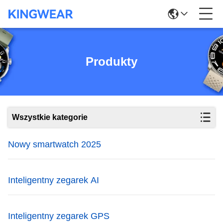
Produkty
Wszystkie kategorie
Nowy smartwatch 2025
Inteligentny zegarek AI
Inteligentny zegarek GPS