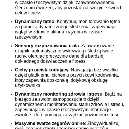
w czasie rzeczywistym dzięki zaawansowanemu
śledzeniu ćwiczeń, aby pozostać na szczycie swoich
celów fitness.
Dynamiczny tętno
: Kontynuuj monitorowanie tętna
za pomocą dynamicznego śledzenia, zapewniając
wgląd w zdrowie układu krążenia w czasie
rzeczywistym.
Sensory rozpoznawania ciała
: Zaawansowane
czujniki automatycznie wykrywają i śledzą twoje
ruchy, oferując precyzyjne dane dla bardziej
dokładnego doświadczenia fitness.
Cichy przycisk kodujący
: Nawigacja bez wysiłku
dzięki gładkiemu, cichemu przyciskowi kodowania,
który zapewnia doskonałą, dotykową obsługę
użytkownika.
Dynamiczny monitoring zdrowia i stresu
: Bądź na
bieżąco ze swoim samopoczuciem dzięki
dynamicznemu monitorowaniu stanu zdrowia i stresu,
zapewniając w czasie rzeczywistym informacje
zwrotne, które pomogą zarządzać poziomem stresu.
Masywne twarze zegarów online
: Zindywidualizuj
swój zegarek dzięki szerokiej gamie wyrazów