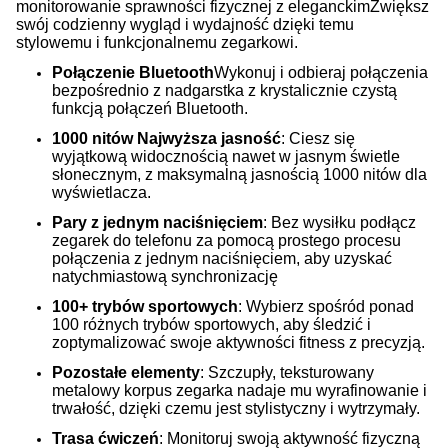
monitorowanie sprawności fizycznej z eleganckimZwiększ
swój codzienny wygląd i wydajność dzięki temu
stylowemu i funkcjonalnemu zegarkowi.
Połączenie Bluetooth
Wykonuj i odbieraj połączenia
bezpośrednio z nadgarstka z krystalicznie czystą
funkcją połączeń Bluetooth.
1000 nitów Najwyższa jasność
: Ciesz się
wyjątkową widocznością nawet w jasnym świetle
słonecznym, z maksymalną jasnością 1000 nitów dla
wyświetlacza.
Pary z jednym naciśnięciem
: Bez wysiłku podłącz
zegarek do telefonu za pomocą prostego procesu
połączenia z jednym naciśnięciem, aby uzyskać
natychmiastową synchronizację
100+ trybów sportowych
: Wybierz spośród ponad
100 różnych trybów sportowych, aby śledzić i
zoptymalizować swoje aktywności fitness z precyzją.
Pozostałe elementy
: Szczupły, teksturowany
metalowy korpus zegarka nadaje mu wyrafinowanie i
trwałość, dzięki czemu jest stylistyczny i wytrzymały.
Trasa ćwiczeń
: Monitoruj swoją aktywność fizyczną