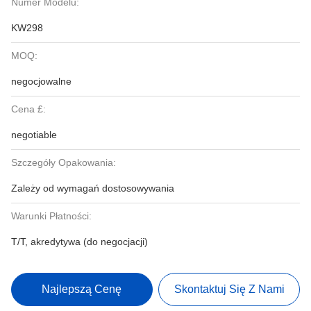
Numer Modelu:
KW298
MOQ:
negocjowalne
Cena £:
negotiable
Szczegóły Opakowania:
Zależy od wymagań dostosowywania
Warunki Płatności:
T/T, akredytywa (do negocjacji)
Najlepszą Cenę
Skontaktuj Się Z Nami