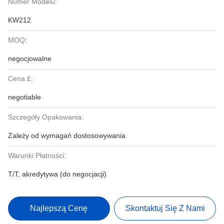
Numer Modelu:
KW212
MOQ:
negocjowalne
Cena £:
negotiable
Szczegóły Opakowania:
Zależy od wymagań dostosowywania
Warunki Płatności:
T/T, akredytywa (do negocjacji)
Najlepszą Cenę
Skontaktuj Się Z Nami