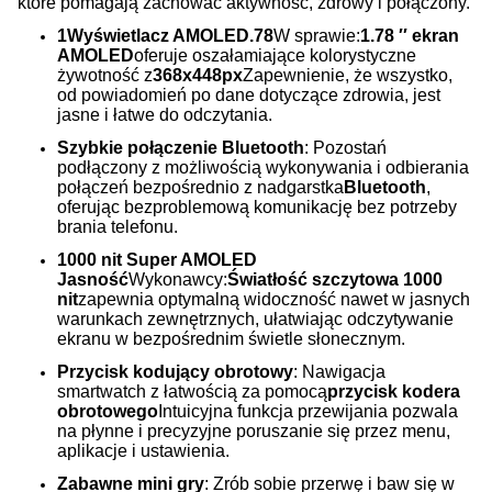
które pomagają zachować aktywność, zdrowy i połączony.
1Wyświetlacz AMOLED.78
W sprawie:
1.78 ′′ ekran
AMOLED
oferuje oszałamiające kolorystyczne
żywotność z
368x448px
Zapewnienie, że wszystko,
od powiadomień po dane dotyczące zdrowia, jest
jasne i łatwe do odczytania.
Szybkie połączenie Bluetooth
: Pozostań
podłączony z możliwością wykonywania i odbierania
połączeń bezpośrednio z nadgarstka
Bluetooth
,
oferując bezproblemową komunikację bez potrzeby
brania telefonu.
1000 nit Super AMOLED
Jasność
Wykonawcy:
Światłość szczytowa 1000
nit
zapewnia optymalną widoczność nawet w jasnych
warunkach zewnętrznych, ułatwiając odczytywanie
ekranu w bezpośrednim świetle słonecznym.
Przycisk kodujący obrotowy
: Nawigacja
smartwatch z łatwością za pomocą
przycisk kodera
obrotowego
Intuicyjna funkcja przewijania pozwala
na płynne i precyzyjne poruszanie się przez menu,
aplikacje i ustawienia.
Zabawne mini gry
: Zrób sobie przerwę i baw się w