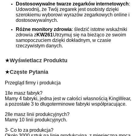
Dostosowywalne twarze zegarków internetowych
:
Udowodnij, że Twój zegarek jest osobisty dzięki
szerokiemu wyborowi wyrazów zegarkowych online i
dostosowywalnych.
Różne monitory zdrowia
: śledzić istotne wskaźniki
zdrowia z
KW261
Utrzymuj się na bieżąco ze swoim
samopoczuciem dzięki dokładnym, w czasie
rzeczywistym danych.
★
Wyświetlacz Produktu
★
Częste Pytania
Przegląd firmy i produkcja
1Ile masz fabryk?
Mamy 4 fabryki, jedna jest w całości własnością KingWear,
a pozostałe 3 to długoterminowe fabryki współpracujące.
2Ile masz linii produkcyjnych?
Mamy 10 linii produkcyjnych.
3- Co to za produkcja?
Około 3000 sztuk na linię produkcyjną, z miesięczną mocą