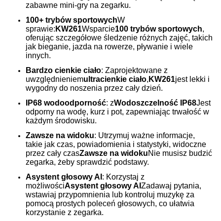
zabawne mini-gry na zegarku.
100+ trybów sportowych
W
sprawie:
KW261
Wsparcie
100 trybów sportowych
,
oferując szczegółowe śledzenie różnych zajęć, takich
jak bieganie, jazda na rowerze, pływanie i wiele
innych.
Bardzo cienkie ciało
: Zaprojektowane z
uwzględnieniem
ultracienkie ciało
,
KW261
jest lekki i
wygodny do noszenia przez cały dzień.
IP68 wodoodporność
: z
Wodoszczelność IP68
Jest
odporny na wodę, kurz i pot, zapewniając trwałość w
każdym środowisku.
Zawsze na widoku
: Utrzymuj ważne informacje,
takie jak czas, powiadomienia i statystyki, widoczne
przez cały czas
Zawsze na widoku
Nie musisz budzić
zegarka, żeby sprawdzić podstawy.
Asystent głosowy AI
: Korzystaj z
możliwości
Asystent głosowy AI
Zadawaj pytania,
wstawiaj przypomnienia lub kontroluj muzykę za
pomocą prostych poleceń głosowych, co ułatwia
korzystanie z zegarka.