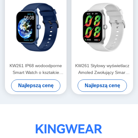
KW261 IP68 wodoodporne
KW261 Stylowy wyświetlacz
Smart Watch o kształcie
Amoled Zwołujący Smart
kwadratowym z
Watch 1,78 cali Amoled
Najlepszą cenę
Najlepszą cenę
wyświetlaczem Amoled i
Smartwatch
wywołaniem