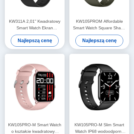
KW311A 2,01" Kwadratowy
KW105PROM Affordable
Smart Watch Ekran
Smart Watch Square Shape
AMOLED wodoodporny IP68
Essential Smartwatch IP68
Najlepszą cenę
Najlepszą cenę
wodoodporny
KW105PRO-M Smart Watch
KW105PRO-M Slim Smart
o kształcie kwadratowym
Watch IP68 wodoodporny