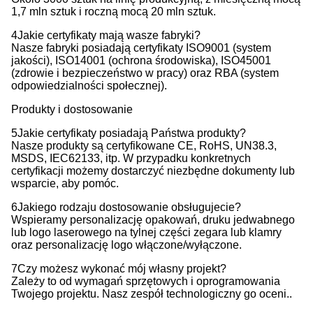
1,7 mln sztuk i roczną mocą 20 mln sztuk.
4Jakie certyfikaty mają wasze fabryki?
Nasze fabryki posiadają certyfikaty ISO9001 (system
jakości), ISO14001 (ochrona środowiska), ISO45001
(zdrowie i bezpieczeństwo w pracy) oraz RBA (system
odpowiedzialności społecznej).
Produkty i dostosowanie
5Jakie certyfikaty posiadają Państwa produkty?
Nasze produkty są certyfikowane CE, RoHS, UN38.3,
MSDS, IEC62133, itp. W przypadku konkretnych
certyfikacji możemy dostarczyć niezbędne dokumenty lub
wsparcie, aby pomóc.
6Jakiego rodzaju dostosowanie obsługujecie?
Wspieramy personalizację opakowań, druku jedwabnego
lub logo laserowego na tylnej części zegara lub klamry
oraz personalizację logo włączone/wyłączone.
7Czy możesz wykonać mój własny projekt?
Zależy to od wymagań sprzętowych i oprogramowania
Twojego projektu. Nasz zespół technologiczny go oceni..