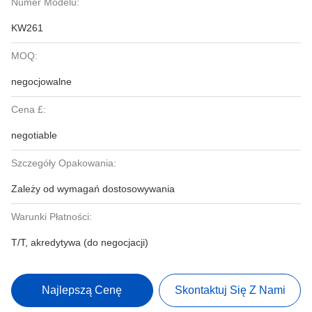
Numer Modelu:
KW261
MOQ:
negocjowalne
Cena £:
negotiable
Szczegóły Opakowania:
Zależy od wymagań dostosowywania
Warunki Płatności:
T/T, akredytywa (do negocjacji)
Najlepszą Cenę
Skontaktuj Się Z Nami