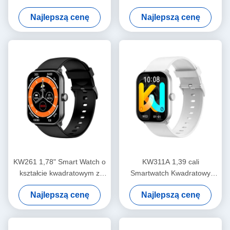
Bluetooth wywołujący Smart
ekran TFT Smartwatch
Najlepszą cenę
Najlepszą cenę
Watch Amoled Display
KW261 1,78" Smart Watch o
KW311A 1,39 cali
kształcie kwadratowym z
Smartwatch Kwadratowy
wyświetlaczem Amoled i
kształt IP68 wodoodporny
Najlepszą cenę
Najlepszą cenę
Bluetooth
Smart Watch Bluetooth