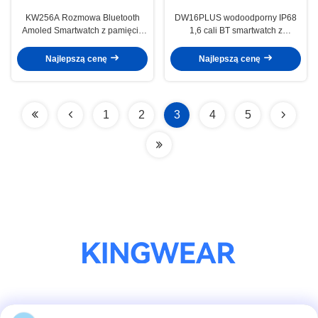
KW256A Rozmowa Bluetooth
DW16PLUS wodoodporny IP68
Amoled Smartwatch z pamięcią
1,6 cali BT smartwatch z
muzyczną
wyświetlanym wyświetleniem
Najlepszą cenę
Najlepszą cenę
1
2
3
4
5
Media społecznościowe