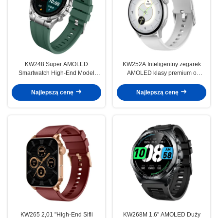
KW248 Super AMOLED
KW252A Inteligentny zegarek
Smartwatch High-End Model
AMOLED klasy premium o
wielofunkcyjny z połączeniem
klasycznym wyglądzie
Bluetooth
Najlepszą cenę
Najlepszą cenę
KW265 2,01 "High-End Sifli
KW268M 1.6" AMOLED Duży