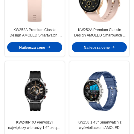
KW252A Premium Classic
KW252A Premium Classic
Design AMOLED Smartwatch z
Design AMOLED Smartwatch z
60Hz FPS, monitoringiem snu i
60Hz FPS, monitoringiem snu i
lokalnym przechowywaniem
lokalnym przechowywaniem
Najlepszą cenę
Najlepszą cenę
muzyki
muzyki
KW248PRO Pierwszy i
KW258 1,43" Smartwatch z
największy w branży 1,6" okrągły
wyświetlaczem AMOLED
smartwatch z wyświetlaczem