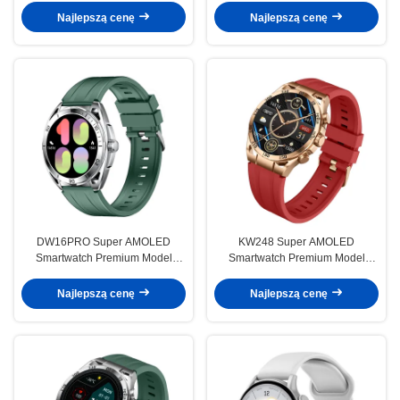
AMOLED z połączeniem
Najlepszą cenę
Najlepszą cenę
Bluetooth
DW16PRO Super AMOLED
KW248 Super AMOLED
Smartwatch Premium Model
Smartwatch Premium Model
wielofunkcyjny z połączeniem
wielofunkcyjny z połączeniem
Bluetooth
Bluetooth i zaawansowanymi
Najlepszą cenę
Najlepszą cenę
funkcjami