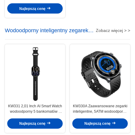
Watch z Bluetooth
Najlepszą cenę
Wodoodporny inteligentny zegarek
Zobacz więcej > >
5ATM
KW331 2,01 Inch AI Smart Watch
KW330A Zaawansowane zegarki
wodoodporny 5 bankomatów z
inteligentne, 5ATM wodoodporne
pozycjonowaniem satelitarnym
zegarki inteligentne z AI
Najlepszą cenę
Najlepszą cenę