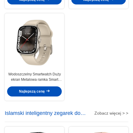
Wodoszczelny Smartwatch Duży
ekran Metalowa ramka Smart
Watch Duży wyświetlacz z
pozycjonowaniem satelitarnym
Najlepszą cenę
Islamski inteligentny zegarek do
Zobacz więcej > >
modlitwy