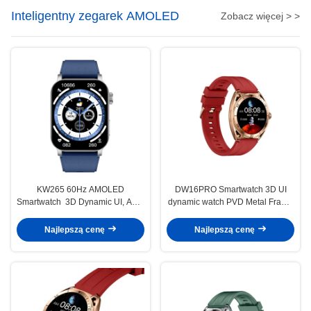
Inteligentny zegarek AMOLED
Zobacz więcej > >
KW265 60Hz AMOLED
DW16PRO Smartwatch 3D UI
Smartwatch ️ 3D Dynamic UI, AOD
dynamic watch PVD Metal Frame
Customisation, 45 Days Standby,
HD Bluetooth Call AOD
Czarny/Srebrny
Najlepszą cenę
Najlepszą cenę