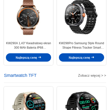
KW290A 1,43'' Kwadratowy ekran
KW298Pro Samsung Style Round
300 MAh Bateria IP68
Shape Fitness Tracker Smart
Smartwatch Wspiera tętno
Watch 1,43 cali z aplikacją DaFit
Funkcja tlenu krwi Smartwatch
Najlepszą cenę
Najlepszą cenę
mody
Smartwatch TFT
Zobacz więcej > >