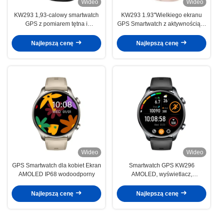
Wideo
Wideo
KW293 1,93-calowy smartwatch
KW293 1.93''Wielkiego ekranu
GPS z pomiarem tętna i
GPS Smartwatch z aktywnością w
monitorowaniem snu
czasie rzeczywistym i śledźcami
snu IP68 wodoodporny
Najlepszą cenę
Najlepszą cenę
Wideo
Wideo
GPS Smartwatch dla kobiet Ekran
Smartwatch GPS KW296
AMOLED IP68 wodoodporny
AMOLED, wyświetlacz,
wodoszczelność IP68, monitor
aktywności fizycznej
Najlepszą cenę
Najlepszą cenę