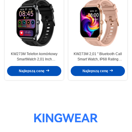
KW273M Telefon komórkowy
KW273M 2,01 " Bluetooth Call
SmartWatch 2,01 Inch
Smart Watch, IP68 Rating
Konkurencyjne Fitness Tracker
Smartwatch Modlitwa Funkcja
Smart Watch
opcjonalna
Najlepszą cenę
Najlepszą cenę