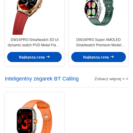
DW16PRO Smartwatch 3D UI
DW16PRO Super AMOLED
dynamic watch PVD Metal Frame
Smartwatch Premium Model
HD Bluetooth Call AOD
wielofunkcyjny z niebieską ramą
metalową PVD
Najlepszą cenę
Najlepszą cenę
Inteligentny zegarek BT ​​Calling
Zobacz więcej > >