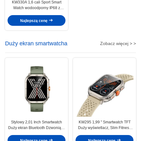
KW330A 1,6 cali Sport Smart
Watch wodoodporny IP68 z
zaawansowaną technologią
śledzenia / AI
Najlepszą cenę
Duży ekran smartwatcha
Zobacz więcej > >
Stylowy 2,01 Inch Smartwatch
KW295 1,99 " Smartwatch TFT
Duży ekran Bluetooth Dzwoniący
Duży wyświetlacz, Slim Fitness
Smart Watch Ekran AMOLED
Tracker Smartwatch Duży ekran
Najlepszą cenę
Najlepszą cenę