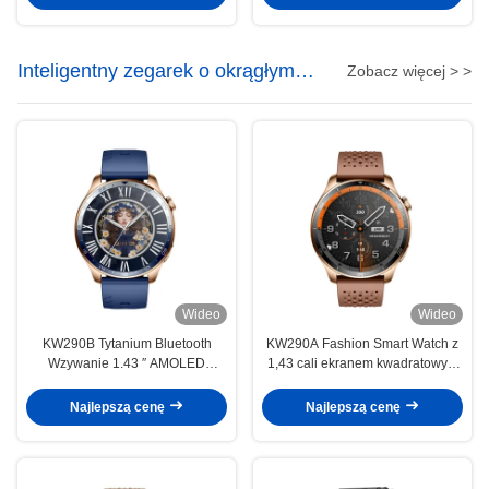
Inteligentny zegarek o okrągłym
Zobacz więcej > >
kształcie
Wideo
Wideo
KW290B Tytanium Bluetooth
KW290A Fashion Smart Watch z
Wzywanie 1.43 ′′ AMOLED
1,43 cali ekranem kwadratowym
Display Smartwatch 100 Tryby
AB5681G Chipset i tętno Funkcja
sportowe Monitoring stresu
tlenu krwi
Najlepszą cenę
Najlepszą cenę
zdrowotnego dla aktywnego stylu
życia