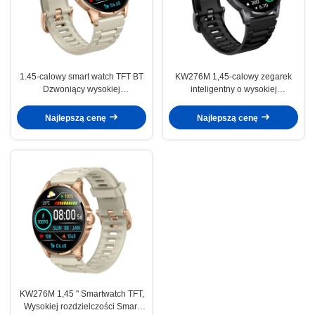
1.45-calowy smart watch TFT BT
KW276M 1,45-calowy zegarek
Dzwoniący wysokiej
inteligentny o wysokiej
rozdzielczości Smartwatch
rozdzielczości z połączeniem
Monitoring zdrowia
Bluetooth
Najlepszą cenę
Najlepszą cenę
KW276M 1,45 " Smartwatch TFT,
Wysokiej rozdzielczości Smart