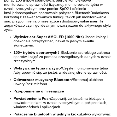
ponad 100 trybów sportowych, oferuje kompleksowe
monitorowanie sprawności fizycznej, monitorowanie tętna w
czasie rzeczywistym oraz pomiar SpO2 i ciśnienia
krwi.jednostopniowe sparowanie połączeń BluetoothDodatkowo
korzystaj z zaawansowanych funkcji, takich jak monitorowanie
snu, przypomnienia o miesiączce i dostosowywalne mierniki
zegarków.co czyni go idealnym towarzyszem do aktywnego stylu
życia..
Wyświetlacz Super AMOLED (1000 Nits)
️ Jasne kolory i
doskonała przejrzystość, nawet w jasnym świetle
słonecznym.
100+ trybów sportowych
¢ Śledzenie szerokiego zakresu
sportów i zajęć za pomocą szczegółowych danych w czasie
rzeczywistym.
Wykrywanie tętna na żywo
/Częste monitorowanie tętna
/aby upewnić się, że jesteś w idealnej strefie sprawności.
Odtwarzacz muzyczny Bluetooth
/Streamuj ulubione
utwory /bez telefonu.
Przypomnienie o miesiączce
Powiadomienia Push
Zapewnij, że jesteś na bieżąco z
powiadomieniami w czasie rzeczywistym o połączeniach,
wiadomościach i aplikacjach.
Połączenie Bluetooth w jednym kroku
Łatwo wykonywać