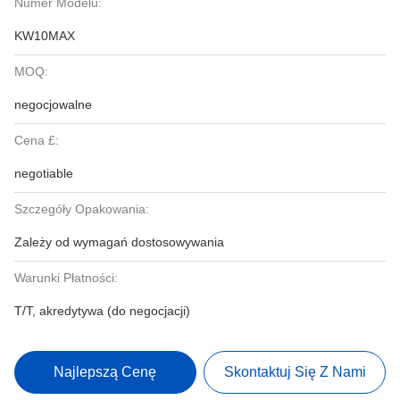
Numer Modelu:
KW10MAX
MOQ:
negocjowalne
Cena £:
negotiable
Szczegóły Opakowania:
Zależy od wymagań dostosowywania
Warunki Płatności:
T/T, akredytywa (do negocjacji)
Najlepszą Cenę
Skontaktuj Się Z Nami