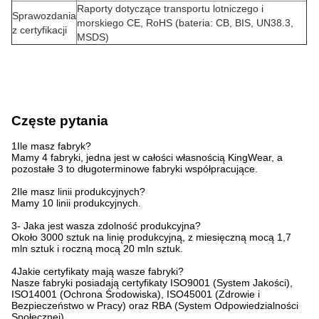
Raporty dotyczące transportu lotniczego i
Sprawozdania
morskiego CE, RoHS (bateria: CB, BIS, UN38.3,
z certyfikacji
MSDS)
Częste pytania
1Ile masz fabryk?
Mamy 4 fabryki, jedna jest w całości własnością KingWear, a
pozostałe 3 to długoterminowe fabryki współpracujące.
2Ile masz linii produkcyjnych?
Mamy 10 linii produkcyjnych.
3- Jaka jest wasza zdolność produkcyjna?
Około 3000 sztuk na linię produkcyjną, z miesięczną mocą 1,7
mln sztuk i roczną mocą 20 mln sztuk.
4Jakie certyfikaty mają wasze fabryki?
Nasze fabryki posiadają certyfikaty ISO9001 (System Jakości),
ISO14001 (Ochrona Środowiska), ISO45001 (Zdrowie i
Bezpieczeństwo w Pracy) oraz RBA (System Odpowiedzialności
Społecznej).