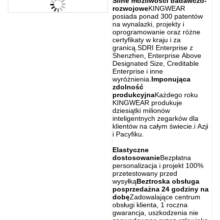
Silne możliwości badawczo-
rozwojowe
KINGWEAR
posiada ponad 300 patentów
na wynalazki, projekty i
oprogramowanie oraz różne
certyfikaty w kraju i za
granicą.SDRI Enterprise z
Shenzhen, Enterprise Above
Designated Size, Creditable
Enterprise i inne
wyróżnienia.
Imponująca
zdolność
produkcyjna
Każdego roku
KINGWEAR produkuje
dziesiątki milionów
inteligentnych zegarków dla
klientów na całym świecie.i Azji
i Pacyfiku.
Elastyczne
dostosowanie
Bezpłatna
personalizacja i projekt 100%
przetestowany przed
wysyłką
Beztroska obsługa
posprzedażna 24 godziny na
dobę
Zadowalające centrum
obsługi klienta, 1 roczna
gwarancja, uszkodzenia nie