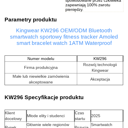
spowodowane przez człowieka
zapewniają 100% zwrotu
pieniędzy.
Parametry produktu
Kingwear KW296 OEM/ODM Bluetooth
smartwatch sportowy fitness tracker Amoled
smart bracelet watch 1ATM Waterproof
Numer modelu
KW296
Rozwój technologii
Firma produkcyjna
Kingwear
Małe lub niewielkie zamówienia
Akceptacja
akceptowane
KW296 Specyfikacje produktu
Klient
Czas
Młode elity i studenci
2025
docelowy
startu
Głównie wiele regionów
Smartwatch
Rynek
Pozycja