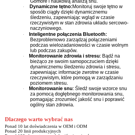
Gomore i naukową analizą snu.
Dynamiczne tętno:
Monitoruj swoje tętno w
·
sposób ciągły dzięki dynamicznemu
śledzeniu, zapewniając wgląd w czasie
rzeczywistym w stan zdrowia układu sercowo-
naczyniowego.
Inteligentne połączenia Bluetooth:
·
Bezproblemowo zarządzaj połączeniami
podczas wielozadaniowości w czasie wolnym
lub podczas zakupów.
Monitorowanie zdrowia i stresu
: Bądź na
·
bieżąco ze swoim samopoczuciem dzięki
dynamicznemu śledzeniu zdrowia i stresu,
zapewniając informacje zwrotne w czasie
rzeczywistym, które pomogą w zarządzaniu
poziomem stresu.
Monitorowanie snu
: Śledź swoje wzorce snu
·
za pomocą dogłębnego monitorowania snu,
pomagając zrozumieć jakość snu i poprawić
ogólny stan zdrowia.
Dlaczego warto wybrać nas
Ponad 10 lat doświadczenia w OEM i ODM
Ponad 20 linii produkcyjnych