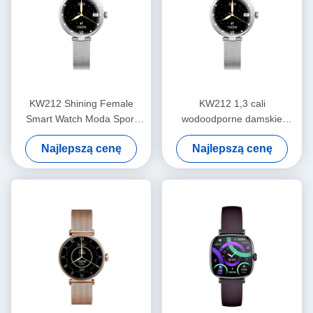
KW212 Shining Female
KW212 1,3 cali
Smart Watch Moda Sport
wodoodporne damskie
Luksusowe damskie smart
zegarki inteligentne damskie
Najlepszą cenę
Najlepszą cenę
watch wodoodporne
wodoodporne