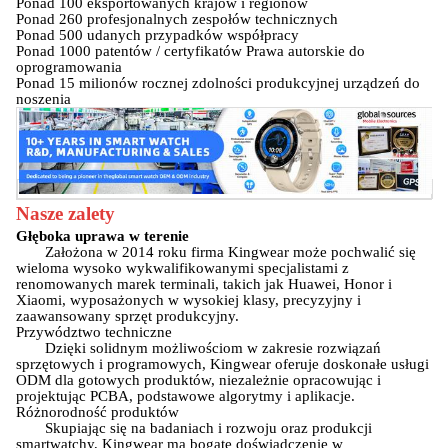
Ponad 100 eksportowanych krajów i regionów
Ponad 260 profesjonalnych zespołów technicznych
Ponad 500 udanych przypadków współpracy
Ponad 1000 patentów / certyfikatów Prawa autorskie do
oprogramowania
Ponad 15 milionów rocznej zdolności produkcyjnej urządzeń do
noszenia
Nasze zalety
Głęboka uprawa w terenie
Założona w 2014 roku firma Kingwear może pochwalić się
wieloma wysoko wykwalifikowanymi specjalistami z
renomowanych marek terminali, takich jak Huawei, Honor i
Xiaomi, wyposażonych w wysokiej klasy, precyzyjny i
zaawansowany sprzęt produkcyjny.
Przywództwo techniczne
Dzięki solidnym możliwościom w zakresie rozwiązań
sprzętowych i programowych, Kingwear oferuje doskonałe usługi
ODM dla gotowych produktów, niezależnie opracowując i
projektując PCBA, podstawowe algorytmy i aplikacje.
Różnorodność produktów
Skupiając się na badaniach i rozwoju oraz produkcji
smartwatchy, Kingwear ma bogate doświadczenie w