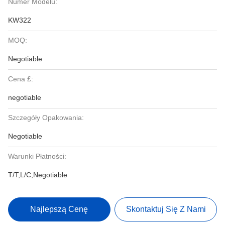
Numer Modelu:
KW322
MOQ:
Negotiable
Cena £:
negotiable
Szczegóły Opakowania:
Negotiable
Warunki Płatności:
T/T,L/C,Negotiable
Najlepszą Cenę
Skontaktuj Się Z Nami