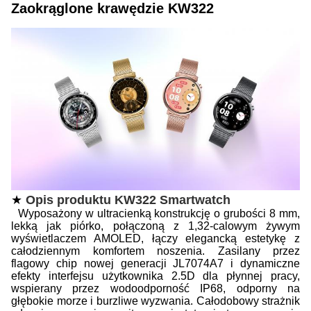
Zaokrąglone krawędzie KW322
★
Opis produktu KW
322
Smartwatch
Wyposażony w ultracienką konstrukcję o grubości 8 mm,
lekką jak piórko, połączoną z 1,32-calowym żywym
wyświetlaczem AMOLED, łączy elegancką estetykę z
całodziennym komfortem noszenia. Zasilany przez
flagowy chip nowej generacji JL7074A7 i dynamiczne
efekty interfejsu użytkownika 2.5D dla płynnej pracy,
wspierany przez wodoodporność IP68, odporny na
głębokie morze i burzliwe wyzwania. Całodobowy strażnik