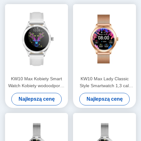
KW10 Max Kobiety Smart
KW10 Max Lady Classic
Watch Kobiety wodoodporne
Style Smartwatch 1,3 cali
Kobiety Fitness Smartwatch
Zdrowie Kobiet Smart Watch
Najlepszą cenę
Najlepszą cenę
Ekran AMOLED
wodoodporne