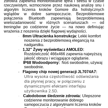
zdrowia zapewnia monitorowanie tętna i stresu w czasie
rzeczywistym, wzmocnione przez naukową analizę snu i
algorytm liczenia kroków Gomore dla holistycznych
wglądów w dobre samopoczucie. Bezproblemowe
połączenia Bluetooth zapewniają bezproblemową
wielozadaniowość w różnych scenariuszach — od
treningów po codzienne życie — na nowo definiując
wrażenia z noszenia dzięki flagowej wydajności.
8mm Ultracienka konstrukcja:
Lekki komfort
·
noszenia z bezproblemową elegancją na
nadgarstku.
1,32" Żywy wyświetlacz AMOLED:
·
Rozdzielczość 466x466 zapewnia najwyższą
jakość obrazu i wciągające oglądanie.
IP68
Wodoodporny:
Noś swobodnie, używaj
·
swobodnie.
Flagowy chip nowej generacji JL7074A7:
·
Ultra wysoka częstotliwość odświeżania
dla płynnej pracy, w połączeniu z
dynamicznymi efektami interfejsu
użytkownika 2.5D.
Całodobowe śledzenie zdrowia:
Ulepszone
·
codzienne monitorowanie dobrego
samopoczucia z algorytmami liczenia kroków