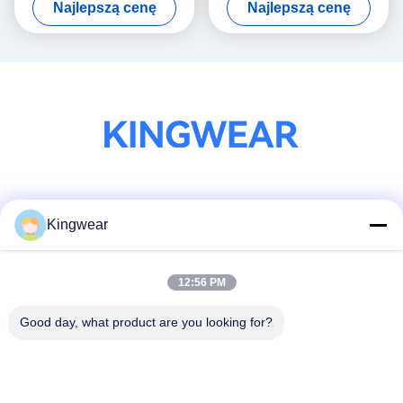
Najlepszą cenę
Najlepszą cenę
wodoodporny
Smartwatch AMOLED
Media społecznościowe
Kingwear
12:56 PM
Szybki kontakt
Tel.
Good day, what product are you looking for?
86-0755-2357-6886
Wiadomość elektroniczna