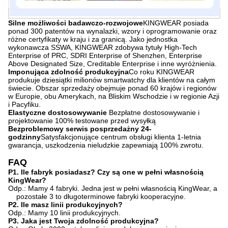
Silne możliwości badawczo-rozwojowe
KINGWEAR posiada
ponad 300 patentów na wynalazki, wzory i oprogramowanie oraz
różne certyfikaty w kraju i za granicą. Jako jednostka
wykonawcza SSWA, KINGWEAR zdobywa tytuły High-Tech
Enterprise of PRC, SDRI Enterprise of Shenzhen, Enterprise
Above Designated Size, Creditable Enterprise i inne wyróżnienia.
Imponująca zdolność produkcyjna
Co roku KINGWEAR
produkuje dziesiątki milionów smartwatchy dla klientów na całym
świecie. Obszar sprzedaży obejmuje ponad 60 krajów i regionów
w Europie, obu Amerykach, na Bliskim Wschodzie i w regionie Azji
i Pacyfiku.
Elastyczne dostosowywanie
Bezpłatne dostosowywanie i
projektowanie 100% testowane przed wysyłką
Bezproblemowy serwis posprzedażny 24-
godzinny
Satysfakcjonujące centrum obsługi klienta 1-letnia
gwarancja, uszkodzenia nieludzkie zapewniają 100% zwrotu.
FAQ
P1. Ile fabryk posiadasz? Czy są one w pełni własnością
KingWear?
Odp.: Mamy 4 fabryki. Jedna jest w pełni własnością KingWear, a
pozostałe 3 to długoterminowe fabryki kooperacyjne.
P2. Ile masz linii produkcyjnych?
Odp.: Mamy 10 linii produkcyjnych.
P3. Jaka jest Twoja zdolność produkcyjna?