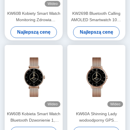
Wideo
KW60B Kobiety Smart Watch
KW269B Bluetooth Calling
Monitoring Zdrowia
AMOLED Smartwatch 100+
wodoodporny Dams Smart
Sport Mode Smart Watch
Najlepszą cenę
Najlepszą cenę
Watch 1,7 cali
Monitoring zdrowia
Wideo
Wideo
KW60B Kobieta Smart Watch
KW60A Shinning Lady
Bluetooth Dzwonienie 1,7
wodoodporny GPS
cali Wyświetlacz Smartwatch
Smartwatch 1,2 cali