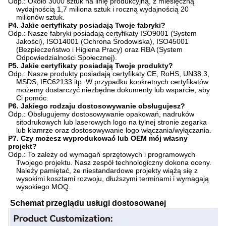
Odp.: Około 3000 sztuk na linię produkcyjną, z miesięczną
wydajnością 1,7 miliona sztuk i roczną wydajnością 20
milionów sztuk.
P4. Jakie certyfikaty posiadają Twoje fabryki?
Odp.: Nasze fabryki posiadają certyfikaty ISO9001 (System
Jakości), ISO14001 (Ochrona Środowiska), ISO45001
(Bezpieczeństwo i Higiena Pracy) oraz RBA (System
Odpowiedzialności Społecznej).
P
5. Jakie certyfikaty posiadają Twoje produkty?
Odp.: Nasze produkty posiadają certyfikaty CE, RoHS, UN38.3,
MSDS, IEC62133 itp. W przypadku konkretnych certyfikatów
możemy dostarczyć niezbędne dokumenty lub wsparcie, aby
Ci pomóc.
P6. Jakiego rodzaju dostosowywanie obsługujesz?
Odp.: Obsługujemy dostosowywanie opakowań, nadruków
sitodrukowych lub laserowych logo na tylnej stronie zegarka
lub klamrze oraz dostosowywanie logo włączania/wyłączania.
P7. Czy możesz wyprodukować lub OEM mój własny
projekt?
Odp.: To zależy od wymagań sprzętowych i programowych
Twojego projektu. Nasz zespół technologiczny dokona oceny.
Należy pamiętać, że niestandardowe projekty wiążą się z
wysokimi kosztami rozwoju, dłuższymi terminami i wymagają
wysokiego MOQ.
Schemat przeglądu usługi dostosowanej